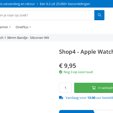
is verzending en retour
•
Een 9.2 uit 25.000+ beoordelingen
armin
OnePlus
ch 1 38mm Bandje - Siliconen Wit
Shop4 - Apple Watch
€
9,95
Nog 3 op voorraad
In winke
Vandaag voor
13:00
uur bestel