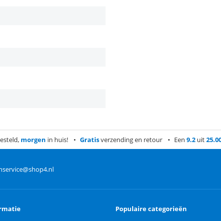
esteld,
morgen
in huis!
Gratis
verzending en retour
Een
9.2
uit
25.0
nservice@shop4.nl
rmatie
Populaire categorieën