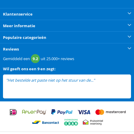
Klantenservice
Meer informatie
Populaire categorieën
Reviews
Gemiddeld een
9.2
uit
25.000+
reviews
Wil
geeft ons een
9 en zegt:
"Het bestelde art paste niet op het stuur van de..."
lees meer