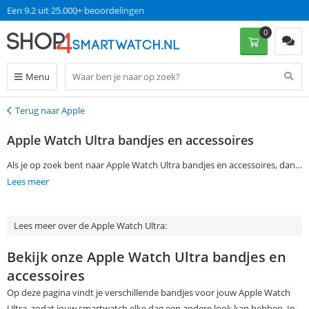
Een 9.2 uit 25.000+ beoordelingen
0
Menu
Terug naar Apple
Terug
Apple Watch Ultra bandjes en accessoires
Als je op zoek bent naar Apple Watch Ultra bandjes en accessoires, dan
ben je op de juiste pagina. Met behulp van de filtermogelijkheden aan
Lees meer
de linkerkant van de pagina kan je jouw favoriete Apple Watch Ultra
bandje of accessoire vinden. Als je voor 13:00 op werkdagen besteld,
Lees meer over de Apple Watch Ultra:
ontvang je jouw Apple Watch Ultra bandjes en accessoires al de
volgende dag, zonder verzendkosten te betalen.
Bekijk onze Apple Watch Ultra bandjes en
accessoires
Op deze pagina vindt je verschillende bandjes voor jouw Apple Watch
Ultra, zodat jouw smartwatch elke dag een andere look kan hebben. In