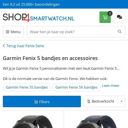
Een 9.2 uit 25.000+ beoordelingen
0
Menu
Terug naar Fenix-Serie
Terug
Garmin Fenix 5 bandjes en accessoires
Wil jij je Garmin Fenix 5 personaliseren met een leuk Garmin Fenix 5
bandje? Je kunt je voorkeuren aangeven via de filtermogelijkheden aan
Dit is de normale versie van de Garmin Fenix. We hebben ook:
de linkerkant van de pagina en vind gemakkelijk een passend Garmin
Lees meer
Garmin Fenix 5S bandjes
Garmin Fenix 5X bandjes
Fenix 5 bandje of accessoire. Als je op werkdagen voor 13:00 een
bestelling plaatst, wordt je Garmin Fenix 5 bandje de volgende dag al
zonder verzendkosten bezorgd.
Bestverkocht
Filters