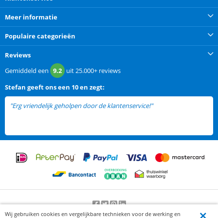
Meer informatie
Populaire categorieën
Reviews
Gemiddeld een
9.2
uit
25.000+
reviews
Stefan
geeft ons een
10 en zegt:
"Erg vriendelijk geholpen door de klantenservice!"
Wij gebruiken cookies en vergelijkbare technieken voor de werking en
Beoordeling door klanten:
9.2
/
10
-
25000
beoordelingen