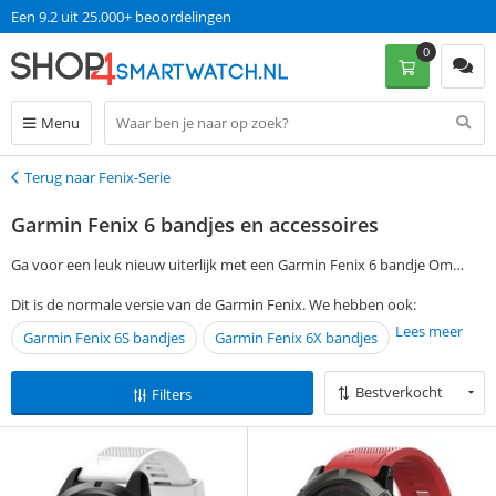
Een 9.2 uit 25.000+ beoordelingen
0
Menu
Terug naar Fenix-Serie
Terug
Garmin Fenix 6 bandjes en accessoires
Ga voor een leuk nieuw uiterlijk met een Garmin Fenix 6 bandje Om
gemakkelijk een Garmin Fenix 6 accessoire te vinden die jij zoekt, geef je
Dit is de normale versie van de Garmin Fenix. We hebben ook:
jouw voorkeuren aan in de filtermogelijkheden aan de linkerkant van de
Lees meer
Garmin Fenix 6S bandjes
Garmin Fenix 6X bandjes
pagina. Bestel je op werkdagen voor 13:00? Dan ontvang je jouw Garmin
Fenix 6 bandjes en accessoires de volgende dag al in huis, zonder dat je
verzendkosten hoeft te betalen.
Bestverkocht
Filters