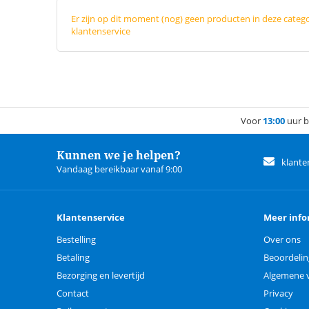
Er zijn op dit moment (nog) geen producten in deze categ
klantenservice
Voor
13:00
uur b
Kunnen we je helpen?
klante
Vandaag bereikbaar vanaf 9:00
Klantenservice
Meer info
Bestelling
Over ons
Betaling
Beoordeli
Bezorging en levertijd
Algemene 
Contact
Privacy