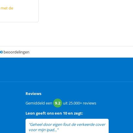
p met de
00
beoordelingen
Reviews
Gemiddeld een
9.2
uit
25.000+
reviews
Leon
geeft ons een
10 en zegt:
"Geheel door eigen fout de verkeerde cover
voor mijn ipad..."
lees meer