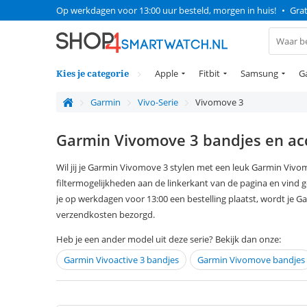
Op werkdagen voor 13:00 uur besteld, morgen in huis!
•
Grat
Kies je categorie
Apple
Fitbit
Samsung
G
Garmin
Vivo-Serie
Vivomove 3
Garmin Vivomove 3 bandjes en ac
Wil jij je Garmin Vivomove 3 stylen met een leuk Garmin Vivo
filtermogelijkheden aan de linkerkant van de pagina en vind 
je op werkdagen voor 13:00 een bestelling plaatst, wordt je 
verzendkosten bezorgd.
Heb je een ander model uit deze serie? Bekijk dan onze:
Garmin Vivoactive 3 bandjes
Garmin Vivomove bandjes