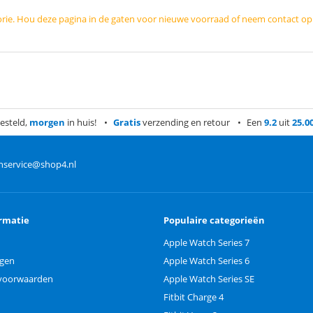
orie. Hou deze pagina in de gaten voor nieuwe voorraad of neem contact o
esteld,
morgen
in huis!
Gratis
verzending en retour
Een
9.2
uit
25.0
nservice@shop4.nl
rmatie
Populaire categorieën
Apple Watch Series 7
ngen
Apple Watch Series 6
voorwaarden
Apple Watch Series SE
Fitbit Charge 4