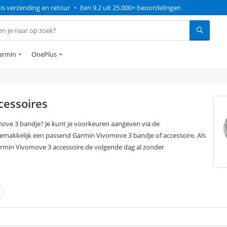
is verzending en retour
•
Een 9.2 uit 25.000+ beoordelingen
armin
OnePlus
cessoires
move 3 bandje? Je kunt je voorkeuren aangeven via de
gemakkelijk een passend Garmin Vivomove 3 bandje of accessoire. Als
Garmin Vivomove 3 accessoire de volgende dag al zonder