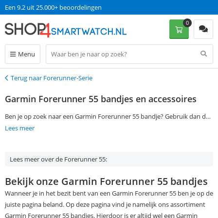
Een 9.2 uit 25.000+ beoordelingen
0
Menu
Terug naar Forerunner-Serie
Terug
Garmin Forerunner 55 bandjes en accessoires
Ben je op zoek naar een Garmin Forerunner 55 bandje? Gebruik dan de
filtermogelijkheden aan de linkerkant van deze pagina om jouw
Lees meer
favoriete Garmin Forerunner 55 bandje of accessoire te vinden. Bestel
vervolgens op werkdagen voor 13:00 en ontvang jouw Garmin
Lees meer over de Forerunner 55:
Forerunner 55 bandje de volgende dag al, zonder verzendkosten.
Bekijk onze Garmin Forerunner 55 bandjes
Wanneer je in het bezit bent van een Garmin Forerunner 55 ben je op de
juiste pagina beland. Op deze pagina vind je namelijk ons assortiment
Garmin Forerunner 55 bandjes. Hierdoor is er altijd wel een Garmin