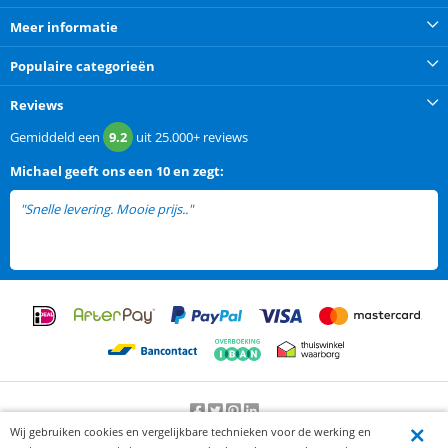
Meer informatie
Populaire categorieën
Reviews
Gemiddeld een
9.2
uit
25.000+
reviews
Michael
geeft ons een
10 en zegt:
"Snelle levering. Mooie prijs.."
Wij gebruiken cookies en vergelijkbare technieken voor de werking en
Beoordeling door klanten:
9.2
/
10
-
25000
beoordelingen