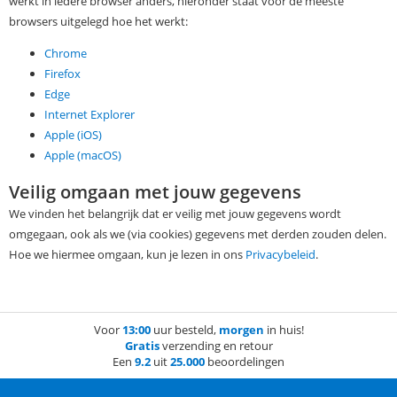
werkt in iedere browser anders, hieronder staat voor de meeste
browsers uitgelegd hoe het werkt:
Chrome
Firefox
Edge
Internet Explorer
Apple (iOS)
Apple (macOS)
Veilig omgaan met jouw gegevens
We vinden het belangrijk dat er veilig met jouw gegevens wordt
omgegaan, ook als we (via cookies) gegevens met derden zouden delen.
Hoe we hiermee omgaan, kun je lezen in ons
Privacybeleid
.
Voor
13:00
uur besteld,
morgen
in huis!
Gratis
verzending en retour
Een
9.2
uit
25.000
beoordelingen