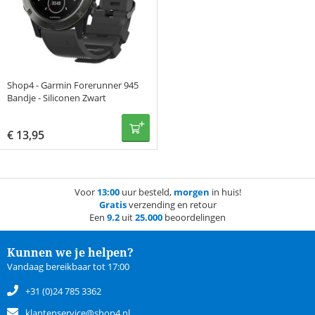
Shop4 - Garmin Forerunner 945
Bandje - Siliconen Zwart
€
13,95
Voor
13:00
uur besteld,
morgen
in huis!
Gratis
verzending en retour
Een
9.2
uit
25.000
beoordelingen
Kunnen we je helpen?
Vandaag bereikbaar tot 17:00
+31 (0)24 785 3362
klantenservice@shop4.nl