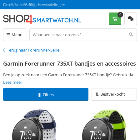
Gratis verzending en retour
Een 9.2 uit 25.000+ beoordelingen
0
Menu
Terug naar Forerunner-Serie
Terug
Garmin Forerunner 735XT bandjes en accessoires
Ben je op zoek naar een Garmin Forerunner 735XT bandje? Gebruik dan
de filtermogelijkheden aan de linkerkant van deze pagina om jouw
Lees meer
favoriete Garmin Forerunner 735XT bandje of accessoire te vinden.
Bestverkocht
Filters
Bestel vervolgens op werkdagen voor 13:00 en ontvang jouw Garmin
Forerunner 735XT bandje de volgende dag al, zonder verzendkosten.