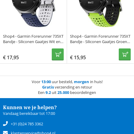
Shop4 - Garmin Forerunner 735XT
Shop4 - Garmin Forerunner 735XT
Bandje - Siliconen Gaatjes Wit en
Bandje - Siliconen Gaatjes Groen
Blauw
en Zwart
€
17,95
€
15,95
Voor
13:00
uur besteld,
morgen
in huis!
Gratis
verzending en retour
Een
9.2
uit
25.000
beoordelingen
Kunnen we je helpen?
Vandaag bereikbaar tot 17:00
+31 (0)24 785 3362
klantenservice@shop4.nl