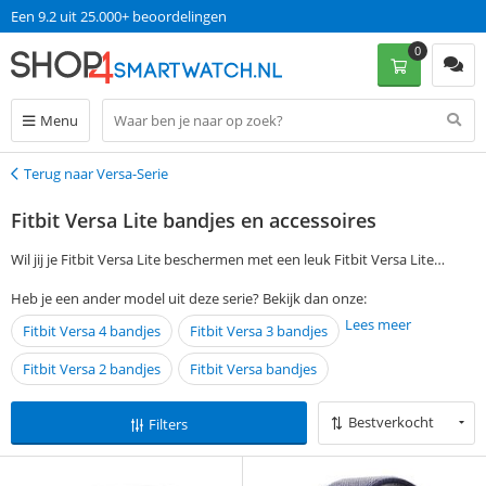
Een 9.2 uit 25.000+ beoordelingen
0
Menu
Terug naar Versa-Serie
Terug
Fitbit Versa Lite bandjes en accessoires
Wil jij je Fitbit Versa Lite beschermen met een leuk Fitbit Versa Lite
bandje? Je kunt je voorkeuren aangeven via de filtermogelijkheden aan
Heb je een ander model uit deze serie? Bekijk dan onze:
de linkerkant van de pagina en vind gemakkelijk een passend Fitbit
Lees meer
Fitbit Versa 4 bandjes
Fitbit Versa 3 bandjes
Versa Lite bandje of accessoire. Als je op werkdagen voor 13:00 een
bestelling plaatst, wordt je Fitbit Versa Lite bandje de volgende dag al
Fitbit Versa 2 bandjes
Fitbit Versa bandjes
zonder verzendkosten bezorgd.
Bestverkocht
Filters