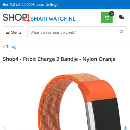
Een 9.2 uit 25.000+ beoordelingen
0
Menu
Terug
Terug
Shop4 - Fitbit Charge 2 Bandje - Nylon Oranje