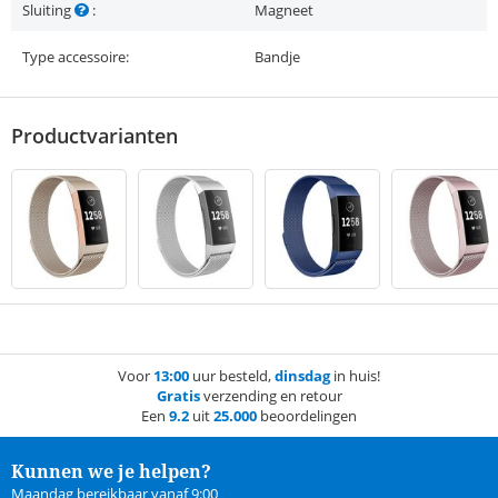
Sluiting
:
Magneet
Type accessoire:
Bandje
Productvarianten
Voor
13:00
uur besteld,
dinsdag
in huis!
Gratis
verzending en retour
Een
9.2
uit
25.000
beoordelingen
Kunnen we je helpen?
Maandag bereikbaar vanaf 9:00