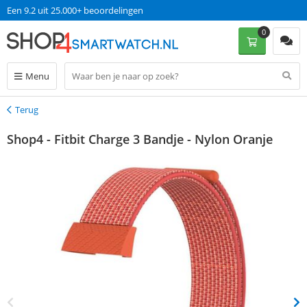
Een 9.2 uit 25.000+ beoordelingen
0
Menu
Terug
Terug
Shop4 - Fitbit Charge 3 Bandje - Nylon Oranje