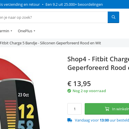
is verzending en retour
•
Een 9.2 uit 25.000+ beoordelingen
armin
OnePlus
Fitbit Charge 5 Bandje - Siliconen Geperforeerd Rood en Wit
Shop4 - Fitbit Charg
Geperforeerd Rood 
€
13,95
Nog 2 op voorraad
In winke
Vandaag voor
13:00
uur bestel