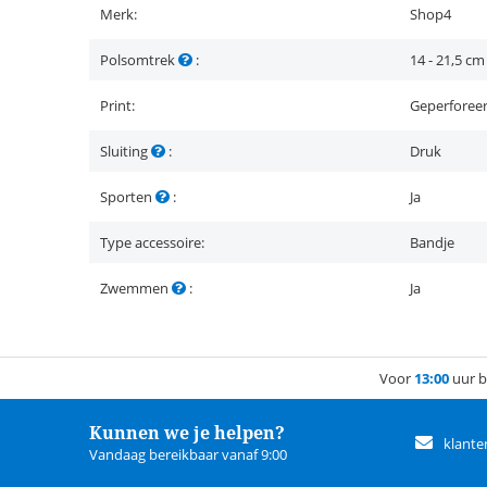
Merk:
Shop4
Polsomtrek
:
14 - 21,5 cm
Print:
Geperforee
Sluiting
:
Druk
Sporten
:
Ja
Type accessoire:
Bandje
Zwemmen
:
Ja
Voor
13:00
uur b
Kunnen we je helpen?
klante
Vandaag bereikbaar vanaf 9:00