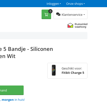
Inloggen
Onze shops
0
Klantenservice
e 5 Bandje - Siliconen
en Wit
Geschikt voor:
Fitbit Charge 5
lmand
d,
morgen
in huis!