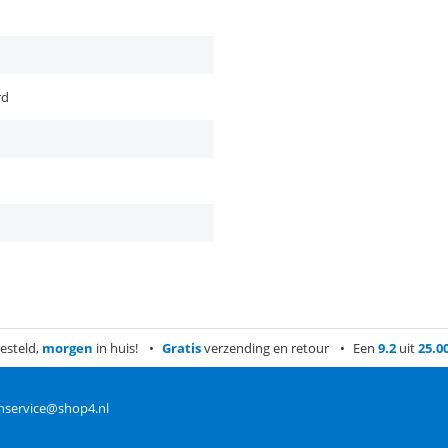
rd
esteld,
morgen
in huis!
Gratis
verzending en retour
Een
9.2
uit
25.0
nservice@shop4.nl