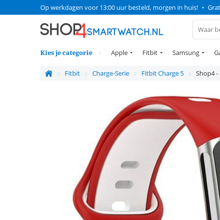
Op werkdagen voor 13:00 uur besteld, morgen in huis!
•
Grat
Kies je categorie
Apple
Fitbit
Samsung
G
Fitbit
Charge-Serie
Fitbit Charge 5
Shop4 - 