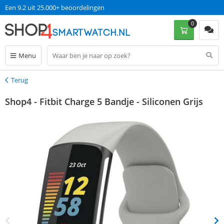
Een 9.2 uit 25.000+ beoordelingen
0
Menu
Terug
Terug
Shop4 - Fitbit Charge 5 Bandje - Siliconen Grijs