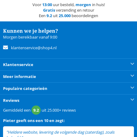
Voor
13:00
uur besteld,
morgen
in huis!
Gratis
verzending en retour
Een
9.2
uit
25.000
beoordelingen
Kunnen we je helpen?
Morgen bereikbaar vanaf 9:00
klantenservice@shop4.nl
Klantenservice
Meer informatie
Populaire categorieën
Reviews
Gemiddeld een
9.2
uit
25.000+
reviews
Pieter
geeft ons een
10 en zegt:
"Heldere website, levering de volgende dag (zaterdag), zoals