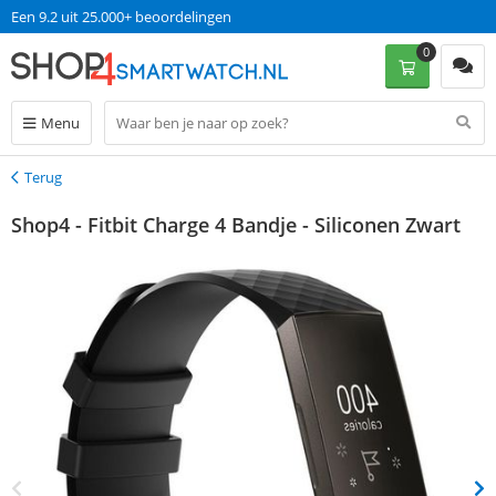
Een 9.2 uit 25.000+ beoordelingen
0
Menu
Terug
Terug
Shop4 - Fitbit Charge 4 Bandje - Siliconen Zwart