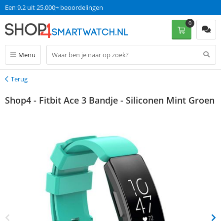
Een 9.2 uit 25.000+ beoordelingen
0
Menu
Terug
Terug
Shop4 - Fitbit Ace 3 Bandje - Siliconen Mint Groen