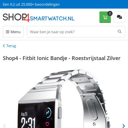
Een 9.2 uit 25.000+ beoordelingen
0
Menu
Terug
Terug
Shop4 - Fitbit Ionic Bandje - Roestvrijstaal Zilver