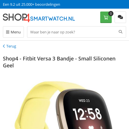
Een 9.2 uit 25.000+ beoordelingen
0
Menu
Terug
Terug
Shop4 - Fitbit Versa 3 Bandje - Small Siliconen
Geel