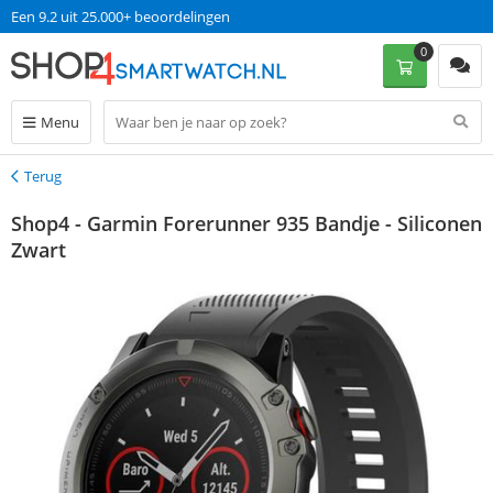
Een 9.2 uit 25.000+ beoordelingen
0
Menu
Terug
Terug
Shop4 - Garmin Forerunner 935 Bandje - Siliconen
Zwart