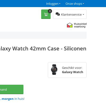
Inloggen
Onze shops
0
Klantenservice
laxy Watch 42mm Case - Siliconen
Geschikt voor:
Galaxy Watch
lmand
d,
morgen
in huis!