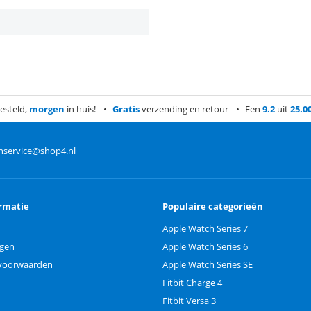
esteld,
morgen
in huis!
Gratis
verzending en retour
Een
9.2
uit
25.0
nservice@shop4.nl
rmatie
Populaire categorieën
Apple Watch Series 7
ngen
Apple Watch Series 6
voorwaarden
Apple Watch Series SE
Fitbit Charge 4
Fitbit Versa 3