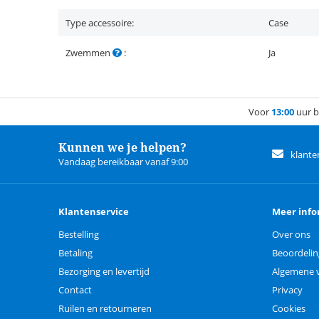
Type accessoire:
Case
Zwemmen
:
Ja
Voor
13:00
uur b
Kunnen we je helpen?
klante
Vandaag bereikbaar vanaf 9:00
Klantenservice
Meer info
Bestelling
Over ons
Betaling
Beoordeli
Bezorging en levertijd
Algemene 
Contact
Privacy
Ruilen en retourneren
Cookies