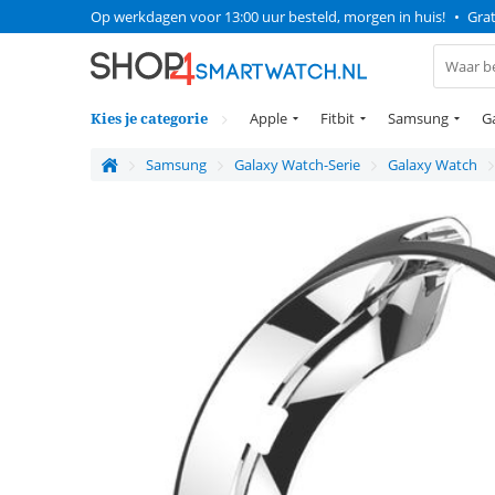
Op werkdagen voor 13:00 uur besteld, morgen in huis!
•
Grat
Kies je categorie
Apple
Fitbit
Samsung
G
Samsung
Galaxy Watch-Serie
Galaxy Watch