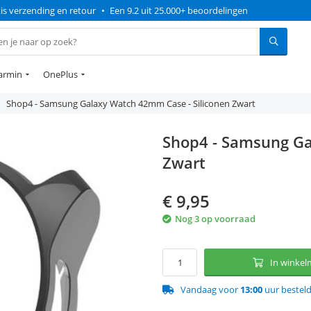
is verzending en retour
•
Een 9.2 uit 25.000+ beoordelingen
armin
OnePlus
Shop4 - Samsung Galaxy Watch 42mm Case - Siliconen Zwart
Shop4 - Samsung Ga
Zwart
€
9,95
Nog 3 op voorraad
In winke
Vandaag voor
13:00
uur bestel