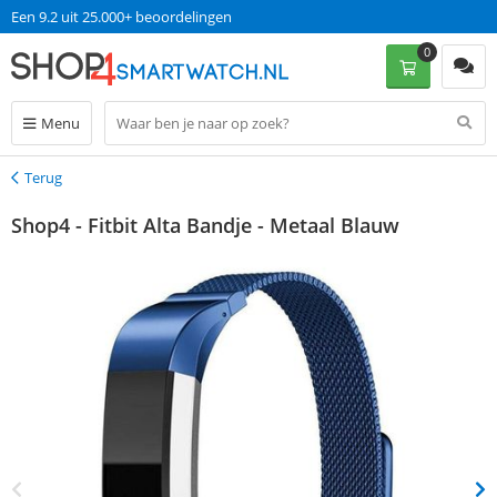
Een 9.2 uit 25.000+ beoordelingen
0
Menu
Terug
Terug
Shop4 - Fitbit Alta Bandje - Metaal Blauw