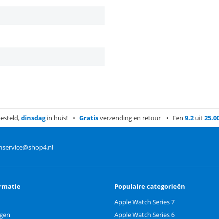
esteld,
dinsdag
in huis!
Gratis
verzending en retour
Een
9.2
uit
25.0
nservice@shop4.nl
rmatie
Populaire categorieën
Apple Watch Series 7
ngen
Apple Watch Series 6