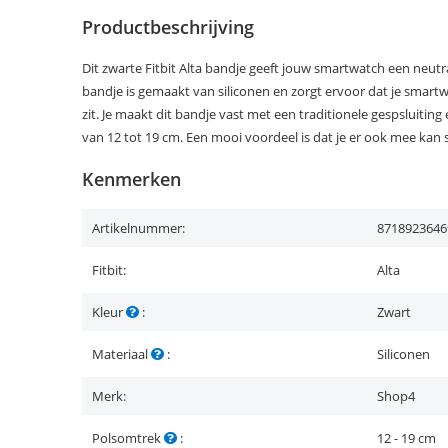
Productbeschrijving
Dit zwarte Fitbit Alta bandje geeft jouw smartwatch een neutrale
bandje is gemaakt van siliconen en zorgt ervoor dat je smartw
zit. Je maakt dit bandje vast met een traditionele gespsluitin
van 12 tot 19 cm. Een mooi voordeel is dat je er ook mee ka
Kenmerken
Artikelnummer:
8718923646
Fitbit:
Alta
Kleur
:
Zwart
Materiaal
:
Siliconen
Merk:
Shop4
Polsomtrek
:
12 - 19 cm