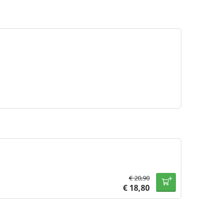
€
20,90
€
18,80