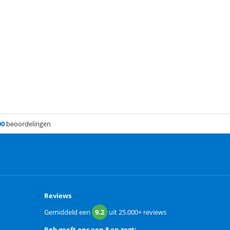
00
beoordelingen
Reviews
Gemiddeld een
9.2
uit
25.000+
reviews
Rob
geeft ons een
8 en zegt: