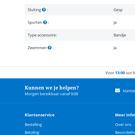
Sluiting
:
Gesp
Sporten
:
Ja
Type accessoire:
Bandje
Zwemmen
:
Ja
Voor
13:00
uur b
Kunnen we je helpen?
klante
Morgen bereikbaar vanaf 9:00
Klantenservice
Meer info
Bestelling
Over ons
Betaling
Beoordeli