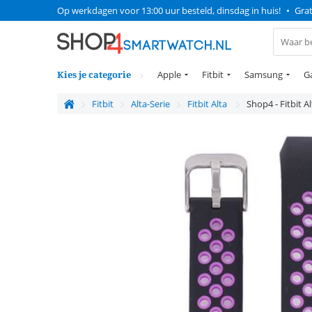
Op werkdagen voor 13:00 uur besteld, dinsdag in huis!
•
Grat
Kies je categorie
Apple
Fitbit
Samsung
G
Fitbit
Alta-Serie
Fitbit Alta
Shop4 - Fitbit A