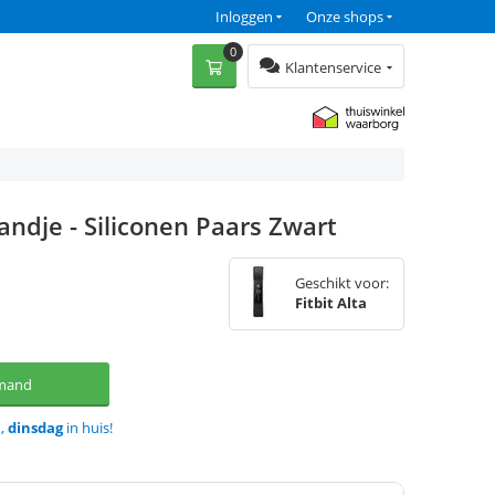
Inloggen
Onze shops
0
Klantenservice
Bandje - Siliconen Paars Zwart
Geschikt voor:
Fitbit Alta
lmand
d,
dinsdag
in huis!