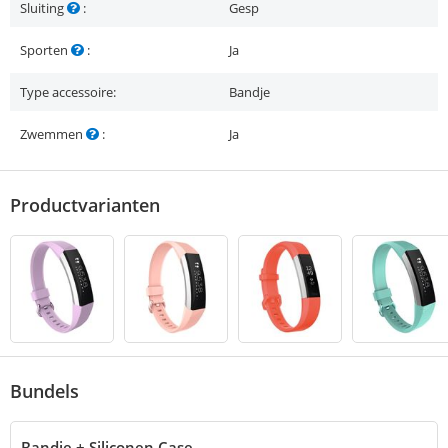
Sluiting
:
Gesp
Sporten
:
Ja
Type accessoire:
Bandje
Zwemmen
:
Ja
Productvarianten
Bundels
Bandje + Siliconen Case