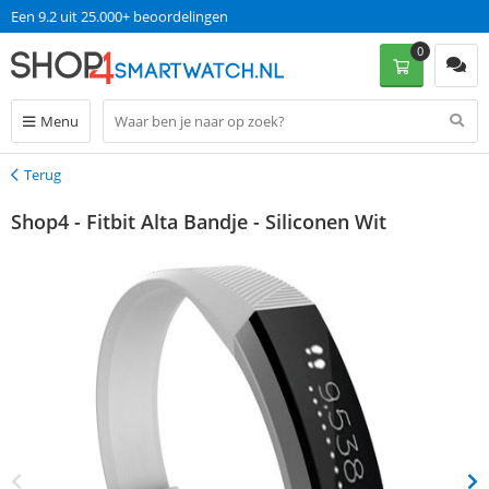
Een 9.2 uit 25.000+ beoordelingen
0
Menu
Terug
Terug
Shop4 - Fitbit Alta Bandje - Siliconen Wit