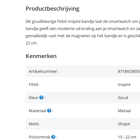
Productbeschrijving
Dit goudkleurige Fitbit Inspire bandje laat de smartwatch om j
bandje geeft een moderne uitstraling aan je smartwatch en zal n
gemakkelijk vast met de magneten op het bandje en is geschi
22 cm.
Kenmerken
Artikelnummer:
8718923655
Fitbit:
Inspire
Kleur
:
Goud
Materiaal
:
Metaal
Merk:
Shop4
Polsomtrek
:
15 - 22 cm