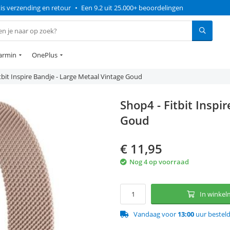
is verzending en retour
•
Een 9.2 uit 25.000+ beoordelingen
armin
OnePlus
tbit Inspire Bandje - Large Metaal Vintage Goud
Shop4 - Fitbit Inspi
Goud
€
11,95
Nog 4 op voorraad
In winke
Vandaag voor
13:00
uur bestel