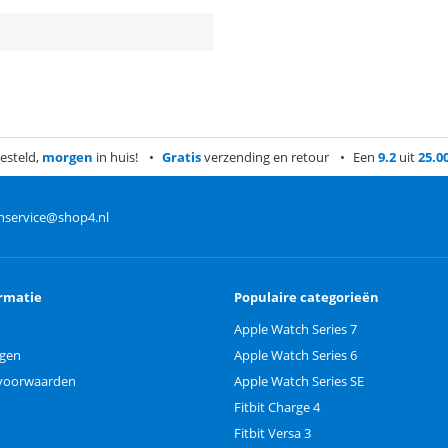
esteld,
morgen
in huis!
Gratis
verzending en retour
Een
9.2
uit
25.0
nservice@shop4.nl
rmatie
Populaire categorieën
Apple Watch Series 7
ngen
Apple Watch Series 6
voorwaarden
Apple Watch Series SE
Fitbit Charge 4
Fitbit Versa 3