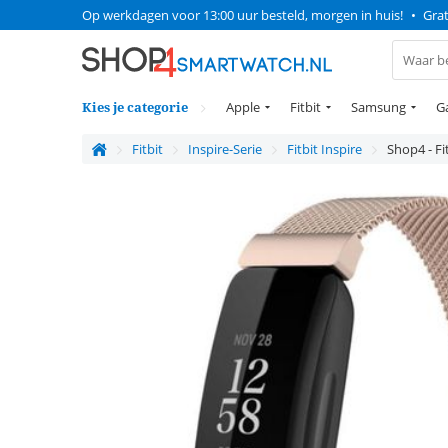
Op werkdagen voor 13:00 uur besteld, morgen in huis!
•
Grat
Kies je categorie
Apple
Fitbit
Samsung
G
Fitbit
Inspire-Serie
Fitbit Inspire
Shop4 - Fi