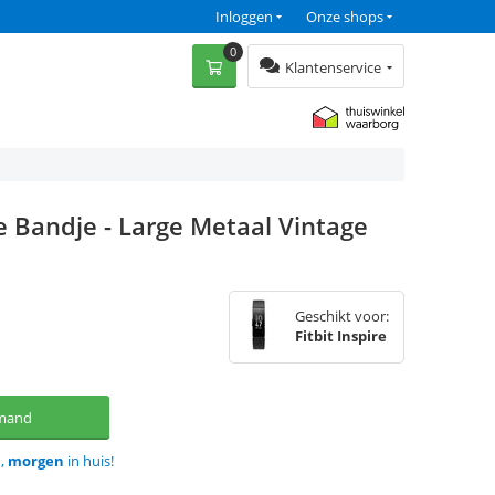
Inloggen
Onze shops
0
Klantenservice
re Bandje - Large Metaal Vintage
Geschikt voor:
Fitbit Inspire
lmand
d,
morgen
in huis!