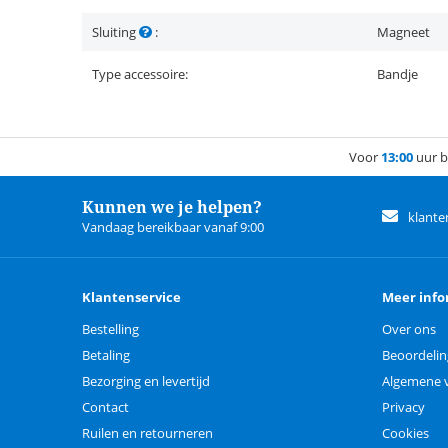
Sluiting
:
Magneet
Type accessoire:
Bandje
Voor
13:00
uur b
Kunnen we je helpen?
klante
Vandaag bereikbaar vanaf 9:00
Klantenservice
Meer info
Bestelling
Over ons
Betaling
Beoordeli
Bezorging en levertijd
Algemene 
Contact
Privacy
Ruilen en retourneren
Cookies