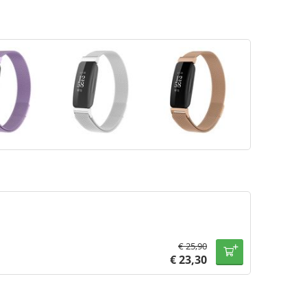
€
25,90
€
23,30