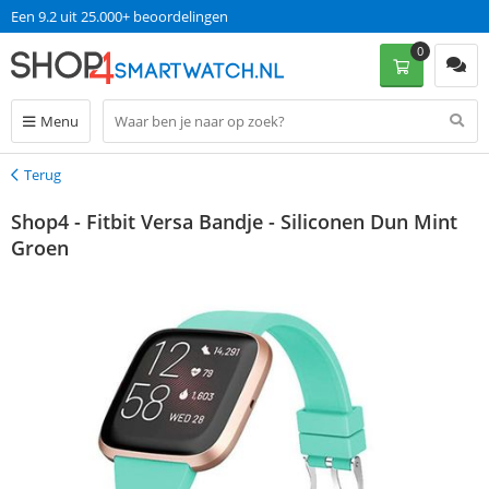
Een 9.2 uit 25.000+ beoordelingen
0
Menu
Terug
Terug
Shop4 - Fitbit Versa Bandje - Siliconen Dun Mint
Groen