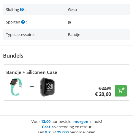
Sluiting
:
Gesp
Sporten
:
Ja
Type accessoire:
Bandje
Bundels
Bandje + Siliconen Case
+
€
22,90
€
20,60
Voor
13:00
uur besteld,
morgen
in huis!
Gratis
verzending en retour
Een
9.2
uit
25.000
beoordelingen