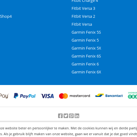
Fitbit Charge 4
Fitbit Versa 3
 Shop4
Fitbit Versa 2
Fitbit Versa
Garmin Fenix 5S
Garmin Fenix 5
Garmin Fenix 5X
Garmin Fenix 6S
Garmin Fenix 6
Garmin Fenix 6X
Beoordeling door klanten:
9.2
/
10
-
25000
beoordelingen
nze website beter en persoonlijker te maken. Met de cookies kunnen wij en derde part
© 2012-2026 Knaak Commerce B.V.
Als je gebruik blijft maken van onze website, gaan we er vanuit dat je dat goed vindt.