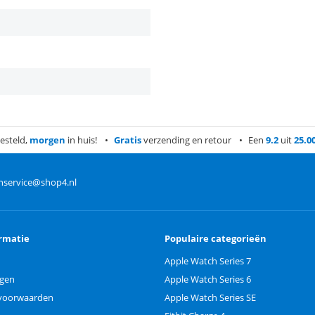
esteld,
morgen
in huis!
Gratis
verzending en retour
Een
9.2
uit
25.0
nservice@shop4.nl
rmatie
Populaire categorieën
Apple Watch Series 7
ngen
Apple Watch Series 6
voorwaarden
Apple Watch Series SE