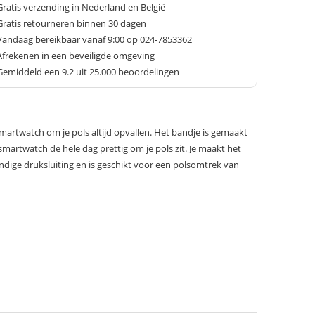
Gratis verzending in Nederland en België
Gratis retourneren binnen 30 dagen
Vandaag bereikbaar vanaf 9:00 op 024-7853362
Afrekenen in een beveiligde omgeving
Gemiddeld een
9.2
uit 25.000 beoordelingen
 smartwatch om je pols altijd opvallen. Het bandje is gemaakt
 smartwatch de hele dag prettig om je pols zit. Je maakt het
dige druksluiting en is geschikt voor een polsomtrek van