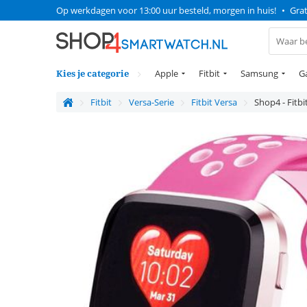
Op werkdagen voor 13:00 uur besteld, morgen in huis!
•
Grat
Kies je categorie
Apple
Fitbit
Samsung
G
Fitbit
Versa-Serie
Fitbit Versa
Shop4 - Fitbi