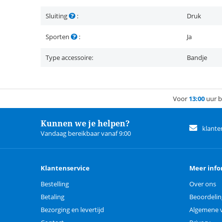
Sluiting
:
Druk
Sporten
:
Ja
Type accessoire:
Bandje
Voor
13:00
uur b
Kunnen we je helpen?
klante
Vandaag bereikbaar vanaf 9:00
Klantenservice
Meer info
Bestelling
Over ons
Betaling
Beoordeli
Bezorging en levertijd
Algemene 