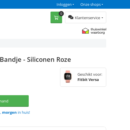
Inloggen
Onze shops
0
Klantenservice
 Bandje - Siliconen Roze
Geschikt voor:
Fitbit Versa
lmand
d,
morgen
in huis!