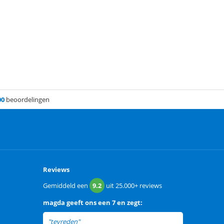
00
beoordelingen
Reviews
Gemiddeld een
9.2
uit
25.000+
reviews
magda
geeft ons een
7 en zegt:
"tevreden"