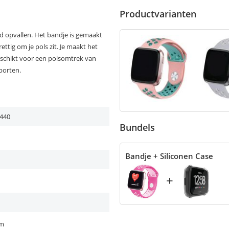
Productvarianten
ijd opvallen. Het bandje is gemaakt
ttig om je pols zit. Je maakt het
eschikt voor een polsomtrek van
porten.
440
Bundels
Bandje + Siliconen Case
+
cm