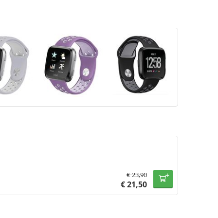
€
23,90
€
21,50