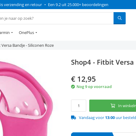
is verzending en retour
•
Een 9.2 uit 25.000+ beoordelingen
armin
OnePlus
t Versa Bandje - Siliconen Roze
Shop4 - Fitbit Versa
€
12,95
Nog 9 op voorraad
In winke
Vandaag voor
13:00
uur bestel