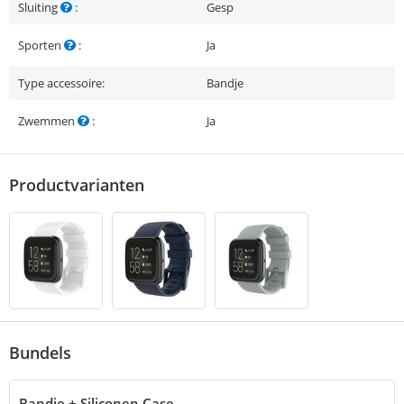
Sluiting
:
Gesp
Sporten
:
Ja
Type accessoire:
Bandje
Zwemmen
:
Ja
Productvarianten
Bundels
Bandje + Siliconen Case