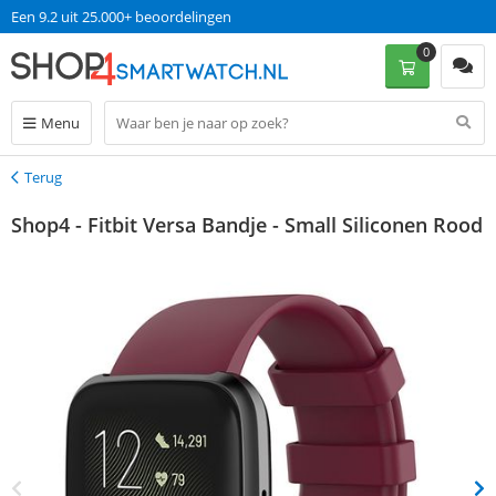
Een 9.2 uit 25.000+ beoordelingen
0
Menu
Terug
Terug
Shop4 - Fitbit Versa Bandje - Small Siliconen Rood