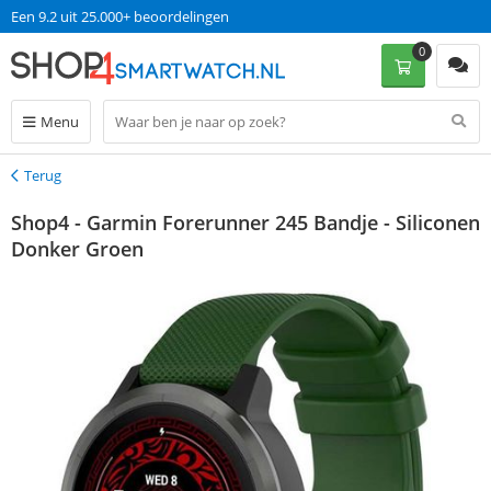
Een 9.2 uit 25.000+ beoordelingen
0
Menu
Terug
Terug
Shop4 - Garmin Forerunner 245 Bandje - Siliconen
Donker Groen