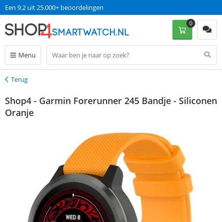
Een 9.2 uit 25.000+ beoordelingen
0
Menu
Terug
Terug
Shop4 - Garmin Forerunner 245 Bandje - Siliconen
Oranje