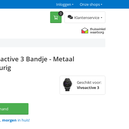
Inloggen
Onze shops
0
Klantenservice
active 3 Bandje - Metaal
urig
Geschikt voor:
Vivoactive 3
lmand
d,
morgen
in huis!