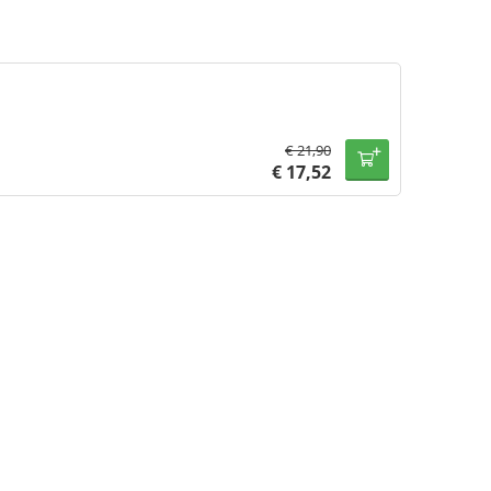
€
21,90
€
17,52