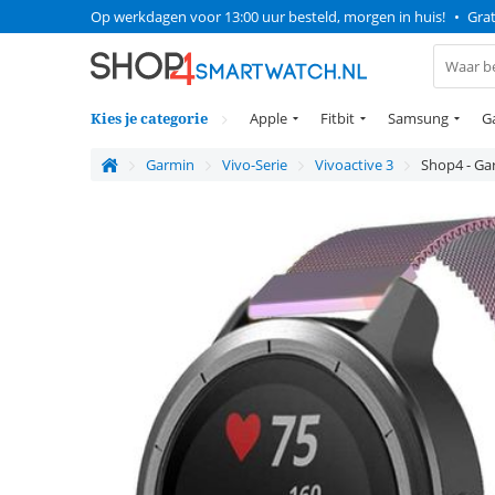
Op werkdagen voor 13:00 uur besteld, morgen in huis!
•
Grat
Kies je categorie
Apple
Fitbit
Samsung
G
Garmin
Vivo-Serie
Vivoactive 3
Shop4 - Ga