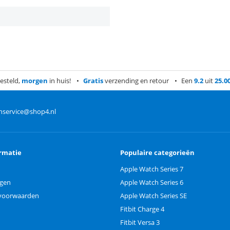
esteld,
morgen
in huis!
Gratis
verzending en retour
Een
9.2
uit
25.0
nservice@shop4.nl
rmatie
Populaire categorieën
Apple Watch Series 7
ngen
Apple Watch Series 6
voorwaarden
Apple Watch Series SE
Fitbit Charge 4
Fitbit Versa 3