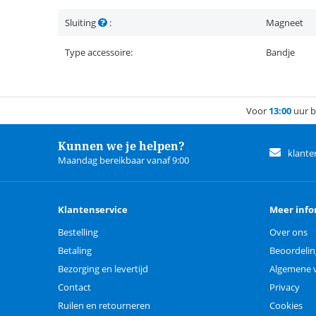
Sluiting
:
Magneet
Type accessoire:
Bandje
Voor
13:00
uur b
Kunnen we je helpen?
klante
Maandag bereikbaar vanaf 9:00
Klantenservice
Meer info
Bestelling
Over ons
Betaling
Beoordeli
Bezorging en levertijd
Algemene 
Contact
Privacy
Ruilen en retourneren
Cookies