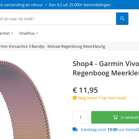
is verzending en retour
•
Een 9.2 uit 25.000+ beoordelingen
armin
OnePlus
rmin Vivoactive 3 Bandje - Metaal Regenboog Meerkleurig
Shop4 - Garmin Vivo
Regenboog Meerkle
€
11,95
Nog maar 1 op voorraad
In winke
Vandaag voor
13:00
uur bestel