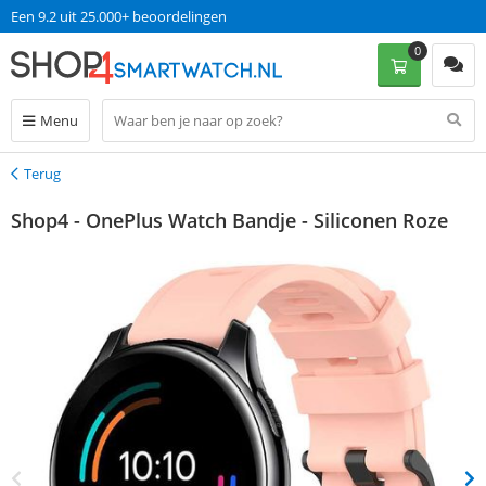
Een 9.2 uit 25.000+ beoordelingen
0
Menu
Terug
Terug
Shop4 - OnePlus Watch Bandje - Siliconen Roze