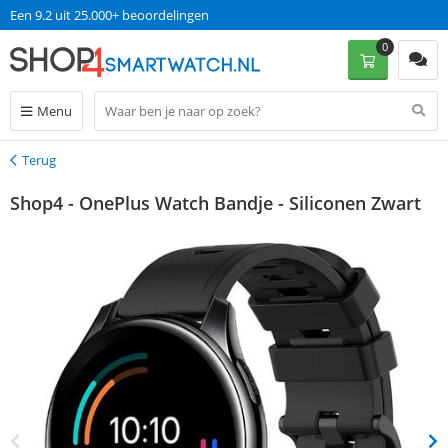
Een 9.2 uit 25.000+ beoordelingen
0
Menu
Terug
Terug
Shop4 - OnePlus Watch Bandje - Siliconen Zwart