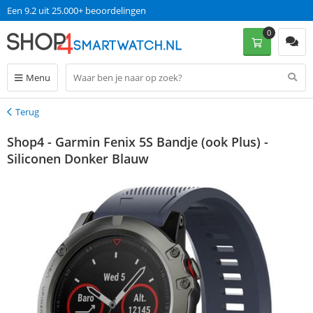
Een 9.2 uit 25.000+ beoordelingen
0
Menu
Terug
Terug
Shop4 - Garmin Fenix 5S Bandje (ook Plus) -
Siliconen Donker Blauw