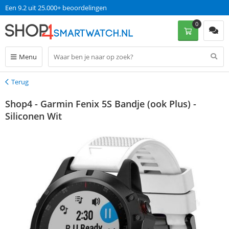
Een 9.2 uit 25.000+ beoordelingen
0
Menu
Terug
Terug
Shop4 - Garmin Fenix 5S Bandje (ook Plus) -
Siliconen Wit