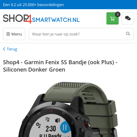
Een 9.2 uit 25.000+ beoordelingen
0
Menu
Terug
Terug
Shop4 - Garmin Fenix 5S Bandje (ook Plus) -
Siliconen Donker Groen